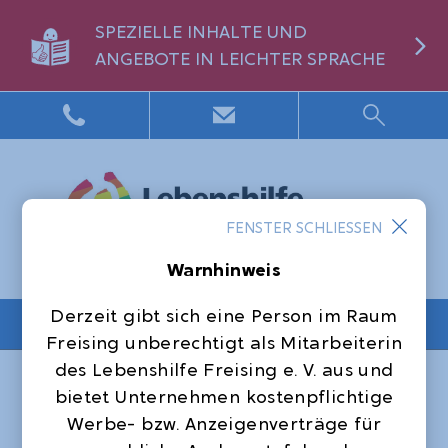
SPEZIELLE INHALTE UND
ANGEBOTE IN LEICHTER SPRACHE
FENSTER SCHLIESSEN
Warnhinweis
Derzeit gibt sich eine Person im Raum
NAVIGATION
Freising unberechtigt als Mitarbeiterin
des Lebenshilfe Freising e. V. aus und
Startseite
Leichte Sprache
bietet Unternehmen kostenpflichtige
Offene Hilfen
Werbe- bzw. Anzeigenverträge für
Unterstützte Kommunikation