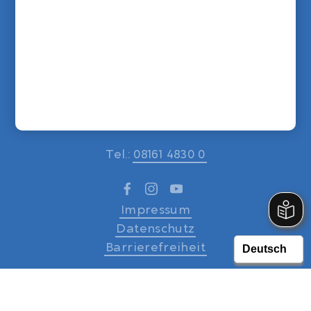
Lebenshilfe Freising e.V.
Gartenstraße 57
85354 Freising
Tel.:
08161 4830 0
Impressum
Datenschutz
Barrierefreiheit