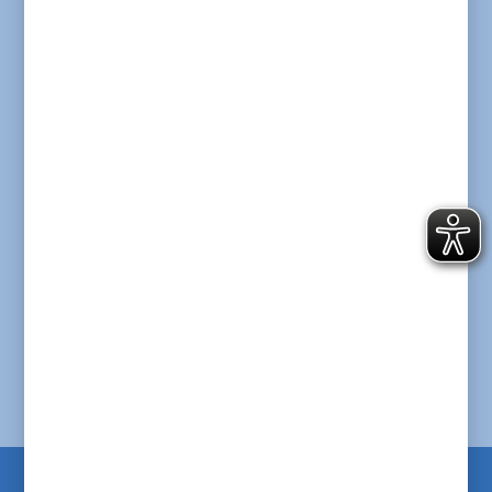
so leben können, wie sie
wollen.
so sein können, wie sie sind.
etwas Neues lernen können.
mit allen Menschen
zusammenleben können.
Das ist das Ziel von der
Lebenshilfe Freising und
von unserer Beratungs-Stelle.