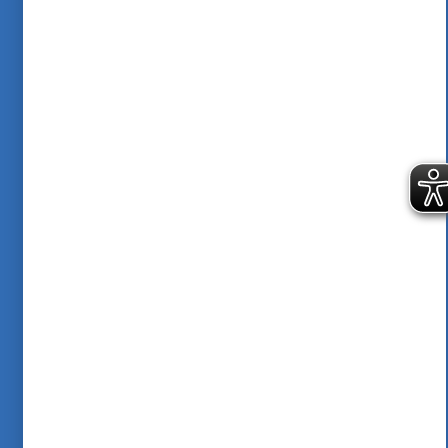
Arbeiten & Fördern
Wir bieten gute Arbeit und berufliche
Förderung! Das gibt vielen Erwachsenen
mit Unterstützungsbedarf Mut und
Selbstbewusstsein für ein
selbstbestimmtes Leben.
Mehr erfahren