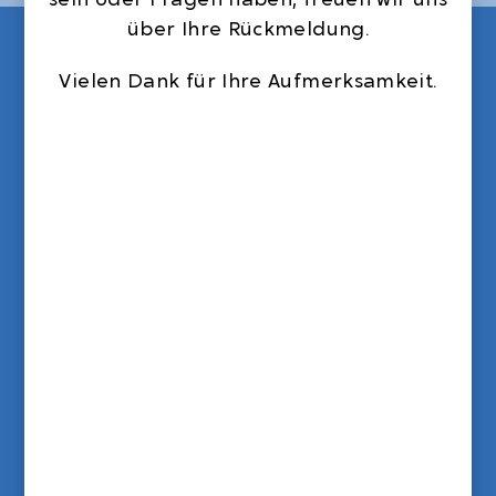
über Ihre Rückmeldung.
Vielen Dank für Ihre Aufmerksamkeit.
Schon 1999 beschäftigte sich der
Vorstand der Lebenshilfe Freising e.V.
zusammen mit externen Experten in
mehreren Sitzungen mit dem Thema
„Gründung einer
Stiftung“
Nachdem die Mitgliederversammlung dann
im Oktober 2001 diesen Beschluss
tatsächlich gefasst hatte, konnte die