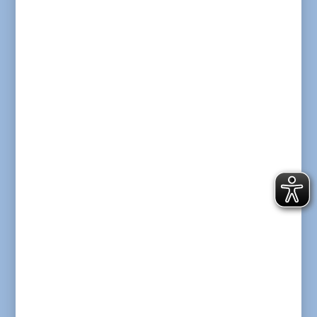
denn eigentlich konkrete Feierlichkeiten
geplant?
Huber: In der gegenwärtigen Zeit wird es
wohl eher eine stille Freude und ein Treffen
mit den alten Weggefährten aus
Stiftungsrat und -vorstand werden.