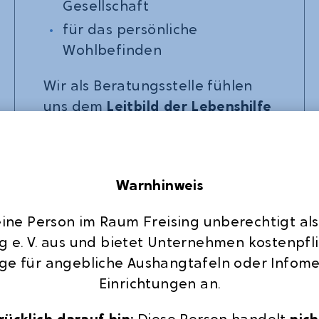
Gesellschaft
für das persönliche
Wohlbefinden
Wir als Beratungsstelle fühlen
uns dem
Leitbild der Lebenshilfe
Freising
verpflichtet, in dem es in
Leichter Sprache heißt:
Menschen mit Behinderung
Warnhinweis
sollen ihr Leben selber
 eine Person im Raum Freising unberechtigt als
bestimmen können.
ng e. V. aus und bietet Unternehmen kostenpfl
ge für angebliche Aushangtafeln oder Infome
sollen so leben können, wie
Einrichtungen an.
sie wollen.
sollen so sein können wie sie
ücklich darauf hin:
Diese Person handelt
nich