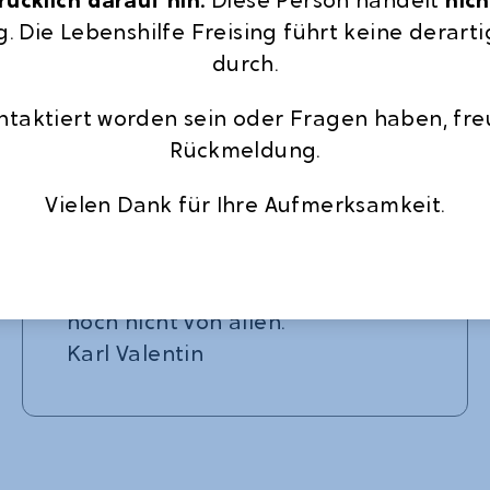
sind.
g. Die Lebenshilfe Freising führt keine dera
sollen etwas Neues lernen
durch.
können.
sollen mit allen Menschen
ontaktiert worden sein oder Fragen haben, fre
zusammen leben können.
Rückmeldung.
Unterstützte Kommunikation
Vielen Dank für Ihre Aufmerksamkeit.
kann dies möglich machen.
"Es ist schon alles gesagt, nur
noch nicht von allen."
Karl Valentin