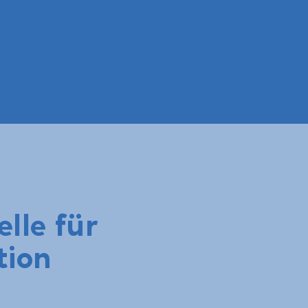
lle für
tion