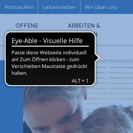
Mitmachen
Lebensletter
Wir über uns
OFFENE
ARBEITEN &
HILFEN
FÖRDERN