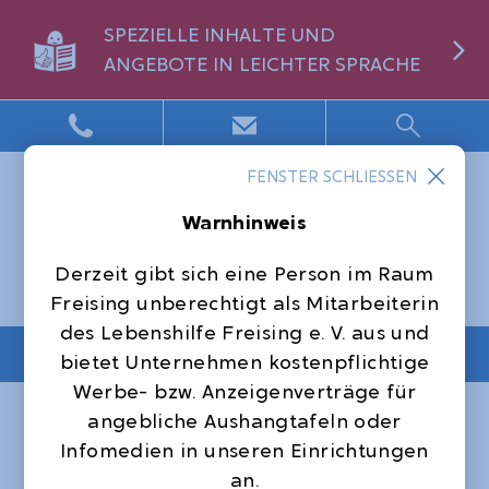
SPEZIELLE INHALTE UND
ANGEBOTE IN LEICHTER SPRACHE
FENSTER SCHLIESSEN
Warnhinweis
Derzeit gibt sich eine Person im Raum
Freising unberechtigt als Mitarbeiterin
des Lebenshilfe Freising e. V. aus und
NAVIGATION
bietet Unternehmen kostenpflichtige
Werbe- bzw. Anzeigenverträge für
Startseite
Offene Hilfen
angebliche Aushangtafeln oder
Offene Behindertenarbeit
Infomedien in unseren Einrichtungen
Podcast: Wia i bin - wos i mog, Folge 3
an.