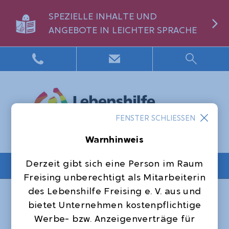
SPEZIELLE INHALTE UND
ANGEBOTE IN LEICHTER SPRACHE
FENSTER SCHLIESSEN
Warnhinweis
Derzeit gibt sich eine Person im Raum
NAVIGATION
Freising unberechtigt als Mitarbeiterin
Startseite
Blog
des Lebenshilfe Freising e. V. aus und
Gemeinsam ins neue Jahr: Neujahrsfeier
bietet Unternehmen kostenpflichtige
im Wohnhaus Johannisstraße
Werbe- bzw. Anzeigenverträge für