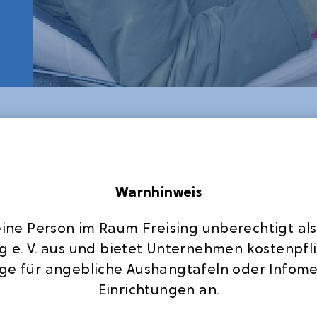
r sich jedes Kind
Nach einem weite
en durften, wurde
letzte Aktivität 
Warnhinweis
der Ablauf der
Rahmens (90 Minu
 Durch die
individuellen Bed
 eine Person im Raum Freising unberechtigt als
ruktur, konnten
Vorfeld geplante
ng e. V. aus und bietet Unternehmen kostenpfl
rung einlassen.
Worauf jedoch von
ge für angebliche Aushangtafeln oder Infome
vorstehenden
wurde. Die letzte 
Einrichtungen an.
Kinder.
einen nachhalti