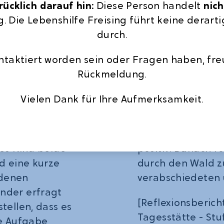
ücklich darauf hin:
Diese Person handelt
nich
Die Kinder wurde
stand als erste
g. Die Lebenshilfe Freising führt keine dera
bekamen die Auf
amm. Die Kinder
durch.
die Menschen und
elablaufs, in
kurzen Besprech
ontaktiert worden sein oder Fragen haben, fre
 die Augen
Anschluss erklärt,
Rückmeldung.
ufgabe, sich
des Waldes nachh
ner zu diesem zu
Vielen Dank für Ihre Aufmerksamkeit.
nd mit den
Abschließend wur
m den Baum im
kurzen Abschlussr
n. Im Anschluss
erlebten. Das Fe
es Kind beide
positiv. Danach 
d eine kurze
durch den Wald z
edenen
verabschiedeten 
nder erfragt
[Reflexionsberic
tellen, dass es
Tagesstätte - Stu
ie Aufgabe