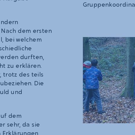
Gruppenkoordinat
Kindern
 Nach dem ersten
il, bei welchem
schiedliche
werden durften,
t zu erklären.
trotz des teils
zubeziehen. Die
duld und
auf dem
r sehr, da sie
 Erklärungen