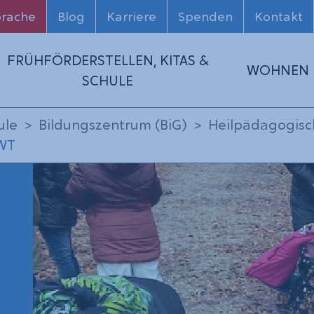
prache
Blog
Karriere
Spenden
Kontakt
FRÜHFÖRDERSTELLEN, KITAS &
WOHNEN
SCHULE
ule
Bildungszentrum (BiG)
Heilpädagogisc
SWT