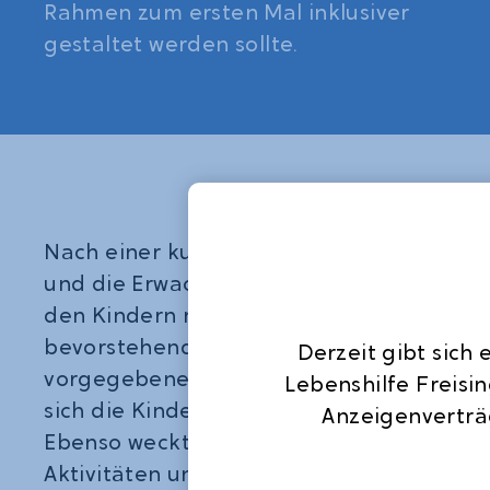
Rahmen zum ersten Mal inklusiver
gestaltet werden sollte.
Nach einer kurzen Kennenlernrunde, in de
und die Erwachsenen namentlich vorstell
den Kindern mit Hilfe von Symbolkarten 
bevorstehenden Waldführung visualisiert.
Derzeit gibt sich
vorgegebene und anschaulich erklärte St
Lebenshilfe Freisi
sich die Kinder besser auf die neue Erfah
Anzeigenverträ
Ebenso weckten die Erzählungen der be
Aktivitäten und Spiele das Interesse der 