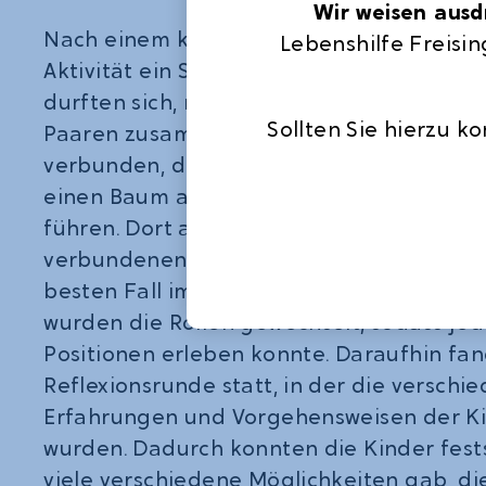
Wir weisen ausdr
Nach einem kurzen Spaziergang im Wald, 
Lebenshilfe Freisin
Aktivität ein Sinnes-Spiel auf dem Progr
durften sich, nach einer Erklärung des Spi
Sollten Sie hierzu k
Paaren zusammenfinden. Ein Kind bekam
verbunden, das andere Kind erhielt die A
einen Baum auszusuchen und seinen Part
führen. Dort angekommen, durfte das Ki
verbundenen Augen den Baum fühlen, u
besten Fall im Nachhinein wieder zu finde
wurden die Rollen gewechselt, sodass jed
Positionen erleben konnte. Daraufhin fan
Reflexionsrunde statt, in der die verschi
Erfahrungen und Vorgehensweisen der Ki
wurden. Dadurch konnten die Kinder fests
viele verschiedene Möglichkeiten gab, d