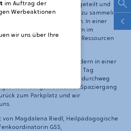
t
im Auftrag der
n dabei in zwei Gruppen eingeteilt und
rtigen Werbeaktionen
gabe, Gegenstände im Wald zu sammeln,
 Tiere zum Leben benötigen. In einer
ungsrunde wurde den Kindern im
uen wir uns über Ihre
 wieso es wichtig ist, mit den Ressourcen
altig umzugehen.
de gemeinsam mit allen Kindern in einer
unde reflektiert, wie sie den Tag
edback der Kinder war dabei durchweg
folgte noch ein gemeinsamer Spaziergang
urück zum Parkplatz und wir
uns.
ht von Magdalena Riedl, Heilpädagogische
fenkoordinatorin GSS,