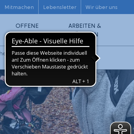
Mitmachen
Lebensletter
Wir über uns
OFFENE
ARBEITEN &
HILFEN
FÖRDERN
he Tagesstätte