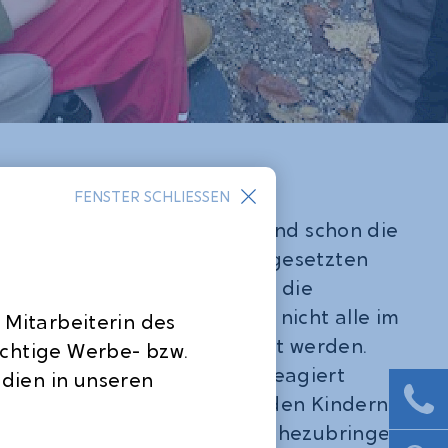
FENSTER SCHLIESSEN
ren kurzen Spaziergang stand schon die
an. Aufgrund des zeitlich eng gesetzten
ten) und dem Eingehen auf die
ürfnisse der Kinder, konnten nicht alle im
 Mitarbeiterin des
n Ablaufpunkte durchgeführt werden.
ichtige Werbe- bzw.
 allen Seiten sehr flexibel reagiert
dien in unseren
Aktivität verfolgte das Ziel, den Kindern
gen Umgang mit dem Wald nahezubringen.