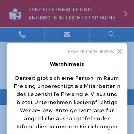
SPEZIELLE INHALTE UND
ANGEBOTE IN LEICHTER SPRACHE
FENSTER SCHLIESSEN
Warnhinweis
Derzeit gibt sich eine Person im Raum
Freising unberechtigt als Mitarbeiterin
des Lebenshilfe Freising e. V. aus und
NAVIGATION
bietet Unternehmen kostenpflichtige
Werbe- bzw. Anzeigenverträge für
Startseite
Offene Hilfen
angebliche Aushangtafeln oder
Neue Podcast-Folge "Wia i bin, wos i mog!"
Infomedien in unseren Einrichtungen
anlässlich des Welt-Down-Syndrom-Tages