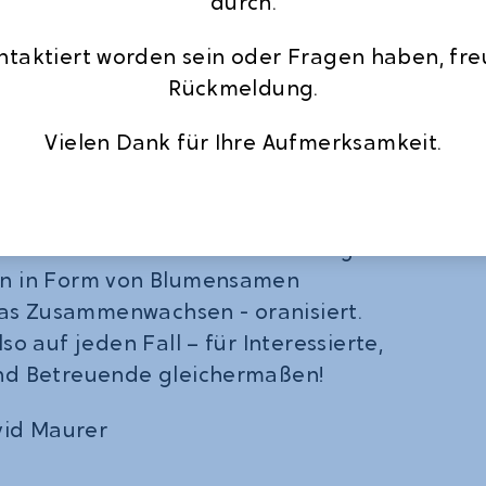
durch.
t der Heilpädagogischen
trum Gartenstraße (BiG) der
ontaktiert worden sein oder Fragen haben, fre
werben wir in Freising für Vielfalt
Rückmeldung.
en der Beratung und Betreuung für
m auf.“
Vielen Dank für Ihre Aufmerksamkeit.
ar mit zwei Gruppen und einem Team
7 Uhr beim Infostand vertreten.
lien und verschiedenen Giveaways
on in Form von Blumensamen
 das Zusammenwachsen - oranisiert.
so auf jeden Fall – für Interessierte,
und Betreuende gleichermaßen!
avid Maurer