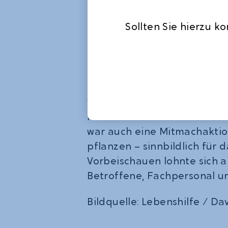
Heilpädagoge im Fachdiens
Tagesstätte im Bildungszen
Sollten Sie hierzu k
Lebenshilfe Freising. „Damit 
und zeigen die Möglichkeit
Menschen mit Down-Syndro
Die Lebenshilfe Freising w
von Donum Vitae von 13 bis 1
Neben Informationsmateria
war auch eine Mitmachakti
pflanzen – sinnbildlich für
Vorbeischauen lohnte sich al
Betroffene, Fachpersonal 
Bildquelle: Lebenshilfe / D