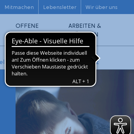
Mitmachen
Lebensletter
Wir über uns
OFFENE
ARBEITEN &
HILFEN
FÖRDERN
 Welt-Down-Syndrom-Tag am 21. März