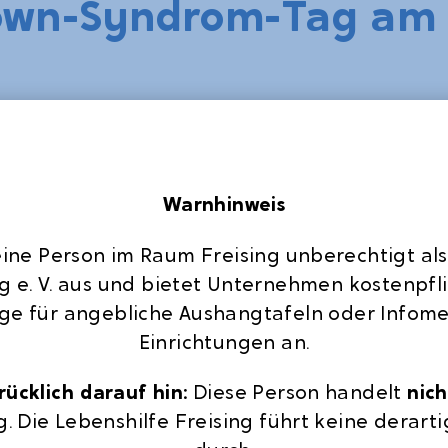
own-Syndrom-Tag am 2
ene Besonderheit, bei der das 21.
vorliegt. Aus diesem Grund wird
eden Jahres der Welt-Down-Syndrom-
Warnhinweis
 zeigen soll, dass Menschen mit
 Leben bereichern. Auch die
 eine Person im Raum Freising unberechtigt als
die Schwangerschaftsberatung Donum
ng e. V. aus und bietet Unternehmen kostenpfl
ag mit einem gemeinsamen
ge für angebliche Aushangtafeln oder Infome
us „Gruber“ auf die Aktion
Einrichtungen an.
n. „Wir möchten die Menschen für
ücklich darauf hin:
Diese Person handelt
nich
isieren und der Scheu begegnen, die
g. Die Lebenshilfe Freising führt keine dera
rbunden ist.“, so Michael Reimann,