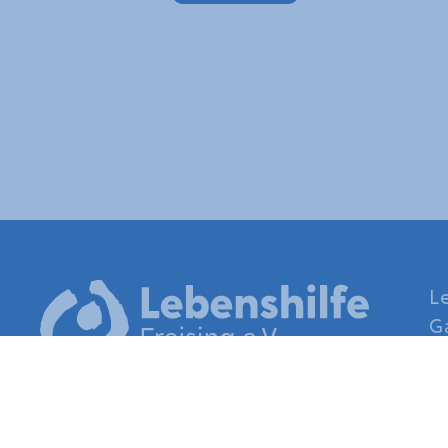
L
G
8