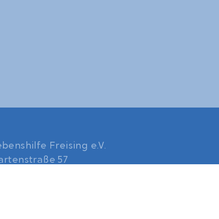
ebenshilfe Freising e.V.
artenstraße 57
5354 Freising
Tel.:
08161 4830 0