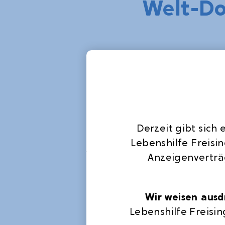
Welt-D
Trisomie 21 ist eine angebor
Gen drei- statt nur zweimal 
auch seit 2006 am 21.03. j
Tag begangen, der ganz klar
dieser Genommutation unser
Derzeit gibt sich
Lebenshilfe Freising und 
Lebenshilfe Freisi
Vitae machten an diesem T
Anzeigenverträ
Infostand vor dem Gewandha
aufmerksam und informierte
Wir weisen ausdr
diese Behinderung sensibil
Lebenshilfe Freisin
mit einer Trisomie 21 oft ve